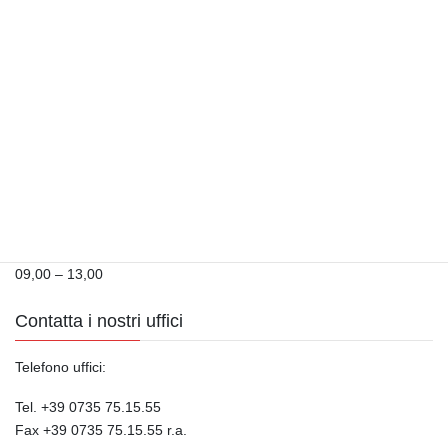
Cerca le nostre realizzazioni
Orari di Apertura
Dal Lunedì al Venerdì
08,30 – 13,00
14,30 – 18,00
Sabato
09,00 – 13,00
Contatta i nostri uffici
Telefono uffici:
Tel. +39 0735 75.15.55
Fax +39 0735 75.15.55 r.a.