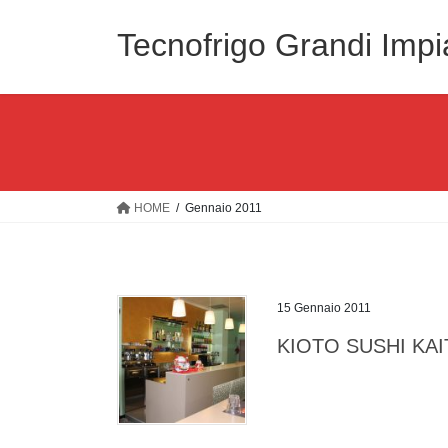
Salta
Vai
al
alla
Tecnofrigo Grandi Impi
contenuto
navigazione
HOME
Gennaio 2011
15 Gennaio 2011
KIOTO SUSHI KA