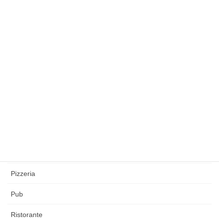
Gastronomia
Gelateria
Kebab
Mensa
Osteria
Pasta fresca
Pasticceria
Pescheria
Pizzeria
Pub
Ristorante