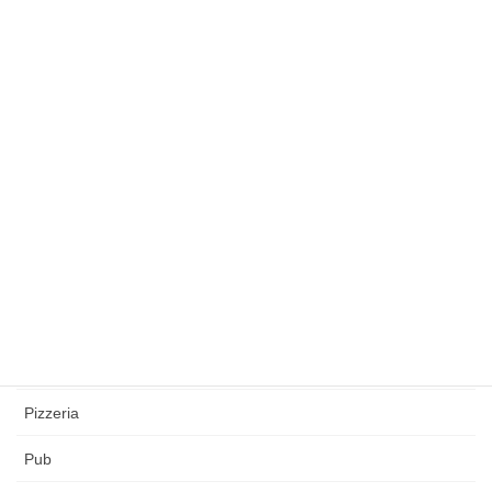
Gastronomia
Gelateria
Kebab
Mensa
Osteria
Pasta fresca
Pasticceria
Pescheria
Pizzeria
Pub